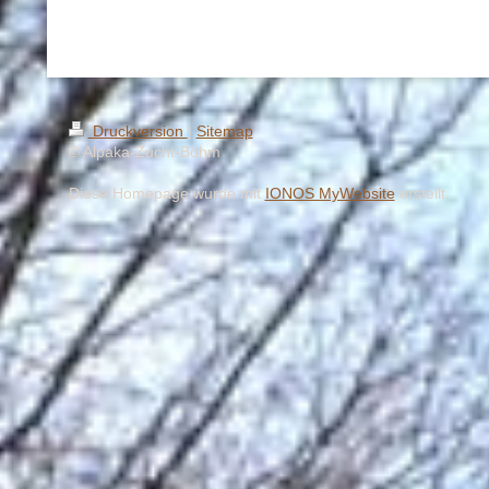
Druckversion
|
Sitemap
© Alpaka-Zucht-Böhm
Diese Homepage wurde mit
IONOS MyWebsite
erstellt.