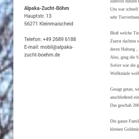
sinnvoll nutzen
Alpaka-Zucht-Böhm
Uns war schnell
Hauptstr. 13
sehr Tierverbun
56271 Kleinmaischeid
Bloß welche Tier
Telefon: +49 2689 6188
Zuerst dachten 
E-mail: mobil@alpaka-
deren Haltung , 
zucht-boehm.de
Also, ging die 
Sofort war die 
Wollknäule woll
Gesagt getan, wi
anschließend ei
Das geschah 200
Die ganze Famil
kleinen Goldstü